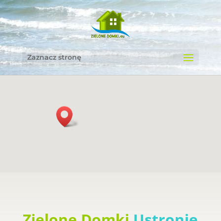
Zaznacz stronę
Zielone Domki
Ustronie